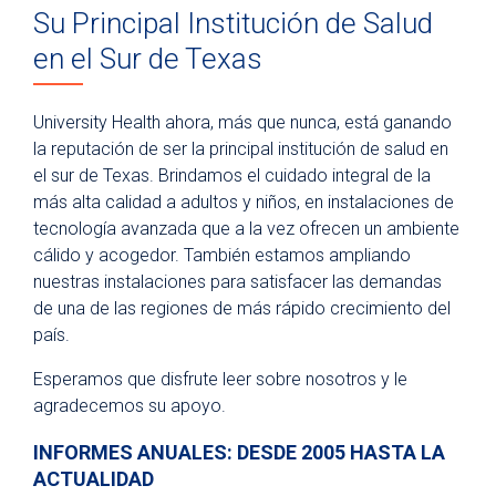
Su Principal Institución de Salud
Board of Managers
en el Sur de Texas
Leadership Team
Our History
University Health ahora, más que nunca, está ganando
la reputación de ser la principal institución de salud en
Our Future - Expansion Plans
el sur de Texas. Brindamos el cuidado integral de la
Awards and Recognitions
más alta calidad a adultos y niños, en instalaciones de
Community First Health Plans
tecnología avanzada que a la vez ofrecen un ambiente
cálido y acogedor. También estamos ampliando
University Medicine Associates
nuestras instalaciones para satisfacer las demandas
University Health Foundation
de una de las regiones de más rápido crecimiento del
país.
Institute for Public Health
Esperamos que disfrute leer sobre nosotros y le
Community Partnerships
agradecemos su apoyo.
Community Health Needs Assessment
INFORMES ANUALES: DESDE 2005 HASTA LA
Medical Staff Verification
ACTUALIDAD