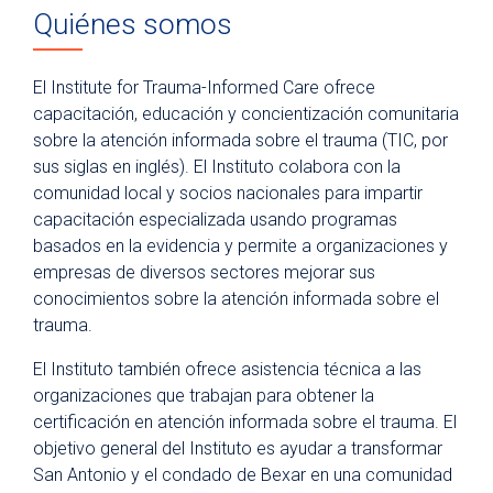
Quiénes somos
Community Health Outreach
Institute for Trauma-Informed Care
El Institute for Trauma-Informed Care ofrece
Trauma-Informed Care
capacitación, educación y concientización comunitaria
sobre la atención informada sobre el trauma (TIC, por
Importance of Becoming Trauma-Informed
sus siglas en inglés). El Instituto colabora con la
Training
comunidad local y socios nacionales para impartir
capacitación especializada usando programas
Certification
basados en la evidencia y permite a organizaciones y
South Texas TIC Consortium
empresas de diversos sectores mejorar sus
conocimientos sobre la atención informada sobre el
Resources
trauma.
Contact Us
El Instituto también ofrece asistencia técnica a las
Injury Prevention
organizaciones que trabajan para obtener la
certificación en atención informada sobre el trauma. El
objetivo general del Instituto es ayudar a transformar
San Antonio y el condado de Bexar en una comunidad