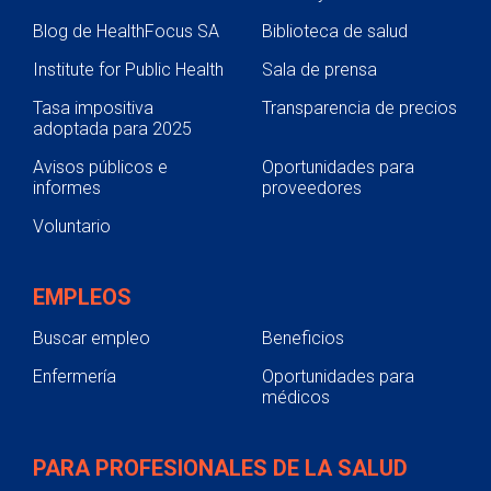
Asistencia lingüística
Blog de HealthFocus SA
Biblioteca de salud
Vida infantil
Institute for Public Health
Sala de prensa
NurseLink
Tasa impositiva
Transparencia de precios
Relaciones con los pacientes
adoptada para 2025
Grupos de apoyo
Avisos públicos e
Oportunidades para
informes
proveedores
Encuentre recursos comunitarios
Voluntario
Recursos para la crisis de opioides
Safety
EMPLEOS
Investigación y ensayos clínicos
Buscar empleo
Beneficios
Visitantes del hospital
Enfermería
Oportunidades para
Estacionamiento
médicos
Comidas
PARA PROFESIONALES DE LA SALUD
Atención espiritual