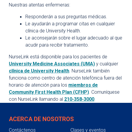
Nuestras atentas enfermeras:
Records médicos
Parking
Responderán a sus preguntas médicas.
Le ayudarán a programar citas en cualquier
Citas de telemedicina
clínica de University Health.
Fitness Center
Le aconsejarán sobre el lugar adecuado al que
acudir para recibir tratamiento.
Hospital en Casa
NurseLink está disponible para los pacientes de
Directorio de departamentos y clínicas
University Medicine Associates (UMA)
y cualquier
Planificación para una hospitalización
clínica de University Health
. NurseLink también
Preparación para una cirugía ambulatoria
funciona como centro de atención telefónica fuera del
horario de atención para los
miembros de
Planificación anticipada de la atención
Community First Health Plan (CFHP)
. Comuníquese
médica
con NurseLink llamando al
210-358-3000
.
Asistencia financiera y cobertura médica
Apoyo
ACERCA DE NOSOTROS
Medicina Integrativa
Contáctenos
Clases y eventos