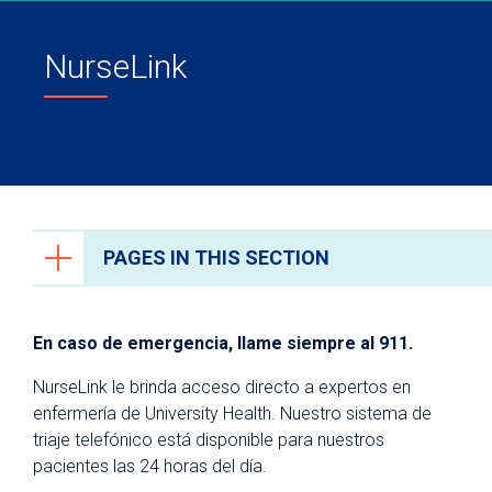
NurseLink
PAGES IN THIS SECTION
Recursos para pacientes y visitantes
En caso de emergencia, llame siempre al 911.
¿Por qué University Health?
NurseLink le brinda acceso directo a expertos en
Para pacientes
enfermería de University Health. Nuestro sistema de
Facturación y seguros médicos
triaje telefónico está disponible para nuestros
pacientes las 24 horas del día.
Portal del paciente