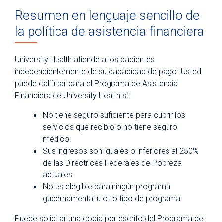
Recursos para pacientes y visitantes
Resumen en lenguaje sencillo de
¿Por qué University Health?
la política de asistencia financiera
Para pacientes
Facturación y seguros médicos
University Health atiende a los pacientes
independientemente de su capacidad de pago. Usted
Seguros Médicos Aceptados
puede calificar para el Programa de Asistencia
Asistencia financiera y cobertura
Financiera de University Health si:
médica
No tiene seguro suficiente para cubrir los
Precios del hospital
servicios que recibió o no tiene seguro
Derechos y Protecciones contra la
médico.
Facturación Médica Inesperada
Sus ingresos son iguales o inferiores al 250%
Portal del paciente
de las Directrices Federales de Pobreza
actuales.
Records médicos
No es elegible para ningún programa
Parking
gubernamental u otro tipo de programa.
Citas de telemedicina
Puede solicitar una copia por escrito del Programa de