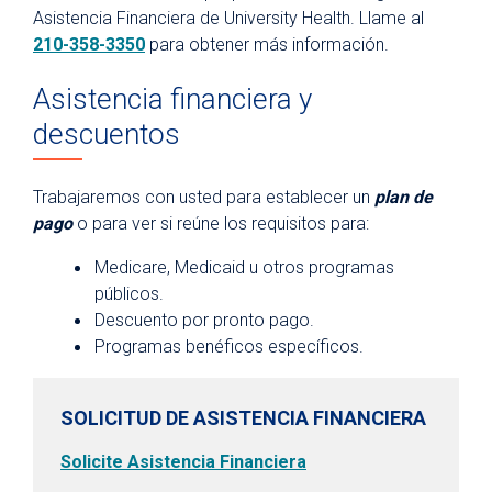
Fitness Center
Asistencia Financiera de University Health. Llame al
210-358-3350
para obtener más información.
Hospital en Casa
Directorio de departamentos y clínicas
Asistencia financiera y
descuentos
Planificación para una hospitalización
Preparación para una cirugía ambulatoria
Trabajaremos con usted para establecer un
plan de
Planificación anticipada de la atención
pago
o para ver si reúne los requisitos para:
médica
Medicare, Medicaid u otros programas
Asistencia financiera y cobertura
médica
públicos.
Descuento por pronto pago.
CareLink
Programas benéficos específicos.
Apoyo
Safety
SOLICITUD DE ASISTENCIA FINANCIERA
Investigación y ensayos clínicos
Solicite Asistencia Financiera
Visitantes del hospital