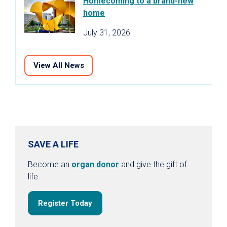
Homecoming to a brand-new
home
July 31, 2026
View All News
SAVE A LIFE
Become an
organ donor
and give the gift of
life.
Register Today