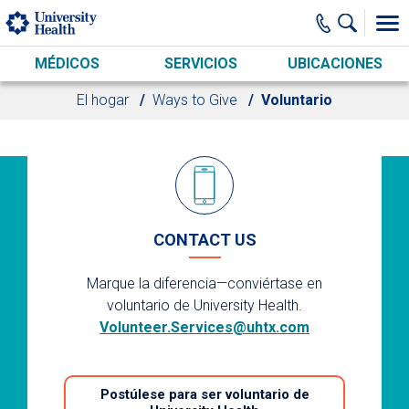
Skip to main content
MÉDICOS
SERVICIOS
UBICACIONES
El hogar
Ways to Give
Voluntario
CONTACT US
Marque la diferencia
—
conviértase en
voluntario de University Health.
Volunteer.Services@uhtx.com
Postúlese para ser voluntario de