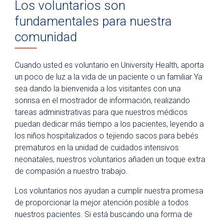
Los voluntarios son
University Health Foundation
fundamentales para nuestra
Give Blood
comunidad
Volunteer
Volunteer Opportunities
Cuando usted es voluntario en University Health, aporta
un poco de luz a la vida de un paciente o un familiar Ya
How to Apply
sea dando la bienvenida a los visitantes con una
Special Event Guidelines
sonrisa en el mostrador de información, realizando
tareas administrativas para que nuestros médicos
puedan dedicar más tiempo a los pacientes, leyendo a
los niños hospitalizados o tejiendo sacos para bebés
prematuros en la unidad de cuidados intensivos
neonatales, nuestros voluntarios añaden un toque extra
de compasión a nuestro trabajo.
Los voluntarios nos ayudan a cumplir nuestra promesa
de proporcionar la mejor atención posible a todos
nuestros pacientes. Si está buscando una forma de