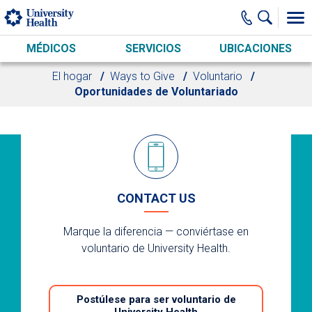
Skip to main content
MÉDICOS
SERVICIOS
UBICACIONES
El hogar
Ways to Give
Voluntario
Oportunidades de Voluntariado
CONTACT US
Marque la diferencia
—
conviértase en
voluntario de University Health.
Postúlese para ser voluntario de