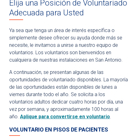
Elija una Posición de Voluntariado
University Health Foundation
Adecuada para Usted
Give Blood
Volunteer
Ya sea que tenga un área de interés específica o
simplemente desee ofrecer su ayuda donde más se
Volunteer Opportunities
necesite, le invitamos a unirse a nuestro equipo de
How to Apply
voluntarios. Los voluntarios son bienvenidos en
Special Event Guidelines
cualquiera de nuestras instalaciones en San Antonio.
A continuación, se presentan algunas de las
oportunidades de voluntariado disponibles. La mayoría
de las oportunidades están disponibles de lunes a
viernes durante todo el año. Se solicita a los
voluntarios adultos dedicar cuatro horas por día, una
vez por semana, y aproximadamente 100 horas al
año.
Aplique para convertirse en voluntario
.
VOLUNTARIO EN PISOS DE PACIENTES