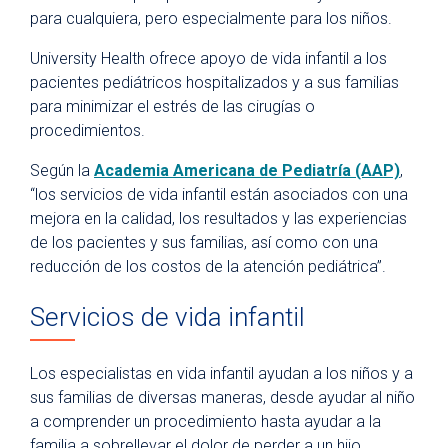
¿Por qué University Health?
para cualquiera, pero especialmente para los niños.
Para pacientes
University Health ofrece apoyo de vida infantil a los
Facturación y seguros médicos
pacientes pediátricos hospitalizados y a sus familias
para minimizar el estrés de las cirugías o
Portal del paciente
procedimientos.
Records médicos
Según la
Academia Americana de Pediatría (AAP)
,
Parking
“los servicios de vida infantil están asociados con una
Citas de telemedicina
mejora en la calidad, los resultados y las experiencias
de los pacientes y sus familias, así como con una
Fitness Center
reducción de los costos de la atención pediátrica”.
Hospital en Casa
Servicios de vida infantil
Directorio de departamentos y clínicas
Planificación para una hospitalización
Los especialistas en vida infantil ayudan a los niños y a
Preparación para una cirugía ambulatoria
sus familias de diversas maneras, desde ayudar al niño
a comprender un procedimiento hasta ayudar a la
Planificación anticipada de la atención
familia a sobrellevar el dolor de perder a un hijo.
médica