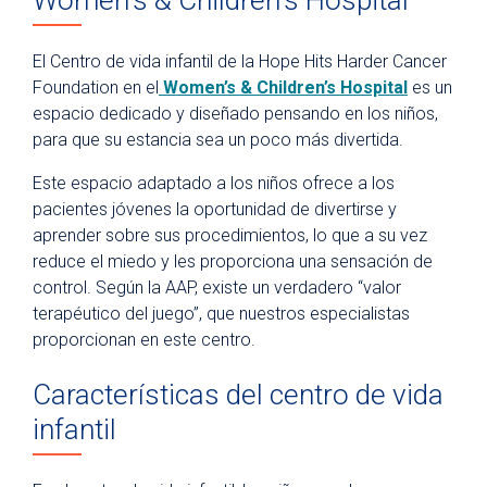
Visitantes del hospital
Estacionamiento
El Centro de vida infantil de la Hope Hits Harder Cancer
Comidas
Foundation en el
Women’s & Children’s Hospital
es un
espacio dedicado y diseñado pensando en los niños,
Atención espiritual
para que su estancia sea un poco más divertida.
Programa de artes curativas
Este espacio adaptado a los niños ofrece a los
Políticas y avisos de privacidad
pacientes jóvenes la oportunidad de divertirse y
aprender sobre sus procedimientos, lo que a su vez
reduce el miedo y les proporciona una sensación de
control. Según la AAP, existe un verdadero “valor
terapéutico del juego”, que nuestros especialistas
proporcionan en este centro.
Características del centro de vida
infantil