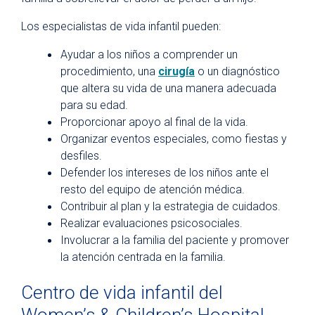
Asistencia financiera y cobertura médica
Los especialistas de vida infantil pueden:
Apoyo
Ayudar a los niños a comprender un
procedimiento, una
cirugía
o un diagnóstico
Medicina Integrativa
que altera su vida de una manera adecuada
Asistencia lingüística
para su edad.
Vida infantil
Proporcionar apoyo al final de la vida.
Organizar eventos especiales, como fiestas y
NurseLink
desfiles.
Relaciones con los pacientes
Defender los intereses de los niños ante el
resto del equipo de atención médica.
Grupos de apoyo
Contribuir al plan y la estrategia de cuidados.
Encuentre recursos comunitarios
Realizar evaluaciones psicosociales.
Involucrar a la familia del paciente y promover
Recursos para la crisis de opioides
la atención centrada en la familia.
Safety
Centro de vida infantil del
Investigación y ensayos clínicos
Women’s & Children’s Hospital