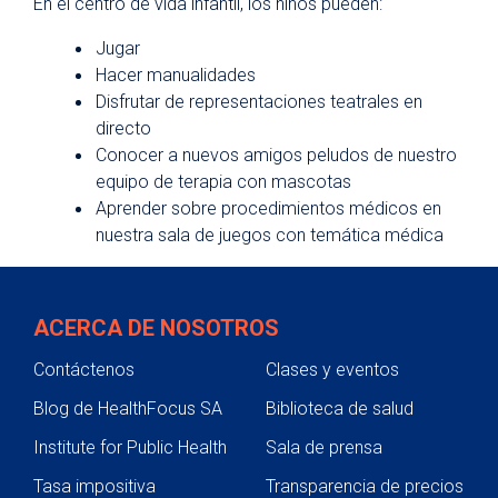
En el centro de vida infantil, los niños pueden:
Jugar
Hacer manualidades
Disfrutar de representaciones teatrales en
directo
Conocer a nuevos amigos peludos de nuestro
equipo de terapia con mascotas
Aprender sobre procedimientos médicos en
nuestra sala de juegos con temática médica
ACERCA DE NOSOTROS
Contáctenos
Clases y eventos
Blog de HealthFocus SA
Biblioteca de salud
Institute for Public Health
Sala de prensa
Tasa impositiva
Transparencia de precios