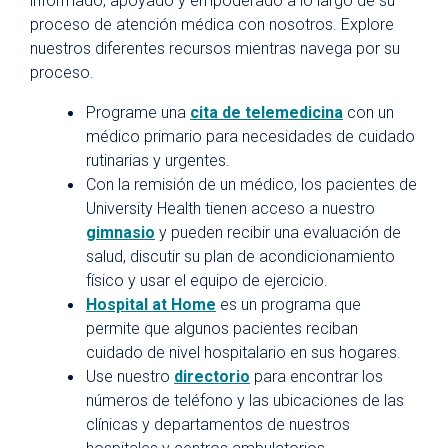
informado, apoyado y empoderado a lo largo de su
Portal del paciente
proceso de atención médica con nosotros. Explore
nuestros diferentes recursos mientras navega por su
Records médicos
proceso.
Parking
Programe una
cita de telemedicina
con un
Citas de telemedicina
médico primario para necesidades de cuidado
rutinarias y urgentes.
Fitness Center
Con la remisión de un médico, los pacientes de
Hospital en Casa
University Health tienen acceso a nuestro
gimnasio
Directorio de departamentos y clínicas
y pueden recibir una evaluación de
salud, discutir su plan de acondicionamiento
Planificación para una hospitalización
físico y usar el equipo de ejercicio.
Preparación para una cirugía ambulatoria
Hospital at Home
es un programa que
permite que algunos pacientes reciban
Planificación anticipada de la atención
cuidado de nivel hospitalario en sus hogares.
médica
Use nuestro
directorio
para encontrar los
Asistencia financiera y cobertura médica
números de teléfono y las ubicaciones de las
clínicas y departamentos de nuestros
Apoyo