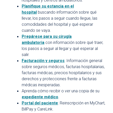
hospitales y centros ambulatorios.
Safety
Planifique su estancia en el
hospital
Investigación y ensayos clínicos
buscando información sobre qué
llevar, los pasos a seguir cuando llegue, las
Visitantes del hospital
comodidades del hospital y qué esperar
Estacionamiento
cuando se vaya.
Prepárese para su cirugía
Comidas
ambulatoria
con información sobre qué traer,
Atención espiritual
los pasos a seguir al llegar y qué esperar al
salir.
Programa de artes curativas
Facturación y seguros
: Información general
Políticas y avisos de privacidad
sobre seguros médicos, facturas hospitalarias,
facturas médicas, precios hospitalarios y sus
derechos y protecciones frente a facturas
médicas inesperadas.
Aprenda cómo recibir o ver una copia de su
expediente médico
.
Portal del paciente
: Reinscripción en MyChart,
BillPay y CareLink.