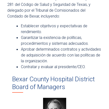
Leadership Team
281 del Código de Salud y Seguridad de Texas, y
Our History
delegado por el Tribunal de Comisionados del
Condado de Bexar, incluyendo:
Our Future - Expansion Plans
Establecer objetivos y expectativas de
Awards and Recognitions
rendimiento.
Community First Health Plans
Garantizar la existencia de políticas,
procedimientos y sistemas adecuados.
University Medicine Associates
Aprobar determinados contratos y actividades
University Health Foundation
de adquisición de acuerdo con las políticas de
Institute for Public Health
la organización.
Contratar y evaluar al presidente/CEO.
Community Partnerships
Bexar County Hospital District
Community Health Needs Assessment
Board of Managers
Medical Staff Verification
Professional Staff Services
Newsroom