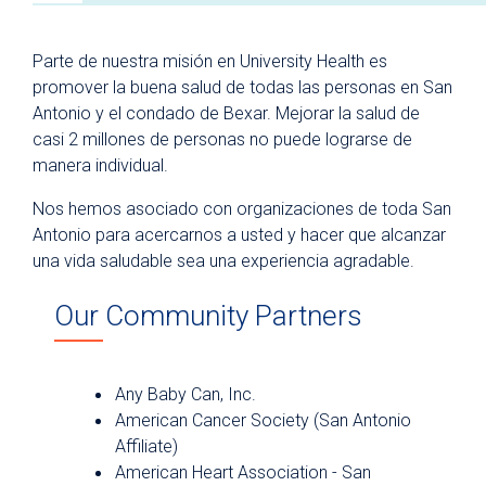
Acerca de University Health
Parte de nuestra misión en University Health es
Board of Managers
promover la buena salud de todas las personas en San
Antonio y el condado de Bexar. Mejorar la salud de
Leadership Team
casi 2 millones de personas no puede lograrse de
Our History
manera individual.
Our Future - Expansion Plans
Nos hemos asociado con organizaciones de toda San
Awards and Recognitions
Antonio para acercarnos a usted y hacer que alcanzar
una vida saludable sea una experiencia agradable.
Community First Health Plans
University Medicine Associates
Our Community Partners
University Health Foundation
Institute for Public Health
Any Baby Can, Inc.
Community Partnerships
American Cancer Society (San Antonio
Affiliate)
Community Health Fair Requests
American Heart Association - San