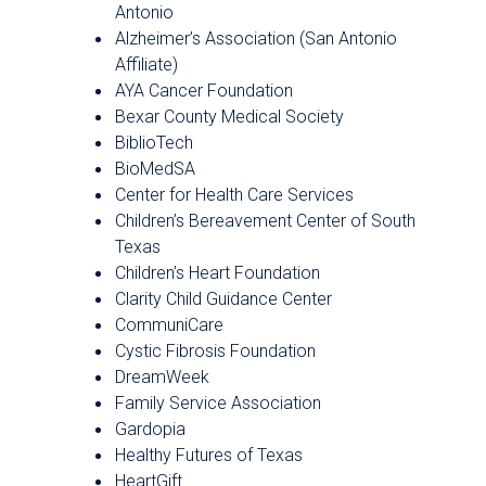
Community Health Needs Assessment
Antonio
Alzheimer’s Association (San Antonio
Medical Staff Verification
Affiliate)
Professional Staff Services
AYA Cancer Foundation
Bexar County Medical Society
Newsroom
BiblioTech
Public Notices and Reports
BioMedSA
Center for Health Care Services
Get Connected with Us
Children’s Bereavement Center of South
Texas
Children’s Heart Foundation
Clarity Child Guidance Center
CommuniCare
Cystic Fibrosis Foundation
DreamWeek
Family Service Association
Gardopia
Healthy Futures of Texas
HeartGift