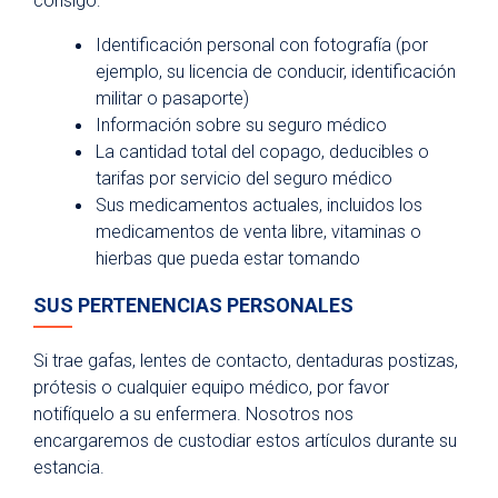
consigo:
Cuando llegue
Identificación personal con fotografía (por
Durante su estancia
ejemplo, su licencia de conducir, identificación
militar o pasaporte)
Salida del hospital
Información sobre su seguro médico
Preparación para una cirugía ambulatoria
La cantidad total del copago, deducibles o
tarifas por servicio del seguro médico
Planificación anticipada de la atención
médica
Sus medicamentos actuales, incluidos los
medicamentos de venta libre, vitaminas o
Asistencia financiera y cobertura médica
hierbas que pueda estar tomando
Apoyo
SUS PERTENENCIAS PERSONALES
Safety
Investigación y ensayos clínicos
Si trae gafas, lentes de contacto, dentaduras postizas,
prótesis o cualquier equipo médico, por favor
Visitantes del hospital
notifíquelo a su enfermera. Nosotros nos
Estacionamiento
encargaremos de custodiar estos artículos durante su
estancia.
Comidas