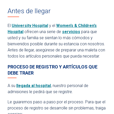
Recursos para pacientes y visitantes
Antes de llegar
¿Por qué University Health?
Para pacientes
El
University Hospital
y el
Women’s & Children’s
Facturación y seguros médicos
Hospital
ofrecen una serie de
servicios
para que
usted y su familia se sientan lo más cómodos y
Portal del paciente
bienvenidos posible durante su estancia con nosotros.
Records médicos
Antes de llegar, asegúrese de preparar una maleta con
todos los artículos personales que pueda necesitar.
Parking
PROCESO DE REGISTRO Y ARTÍCULOS QUE
Citas de telemedicina
DEBE TRAER
Fitness Center
Hospital en Casa
A su
llegada al hospital
, nuestro personal de
admisiones le pedirá que se registre.
Directorio de departamentos y clínicas
Le guiaremos paso a paso por el proceso. Para que el
Planificación para una hospitalización
proceso de registro se desarrolle sin problemas, traiga
Qué traer