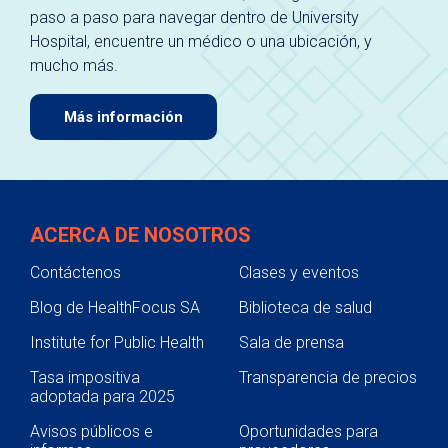
paso a paso para navegar dentro de University
Hospital, encuentre un médico o una ubicación, y
mucho más.
Más información
ACERCA DE NOSOTROS
Contáctenos
Clases y eventos
Blog de HealthFocus SA
Biblioteca de salud
Institute for Public Health
Sala de prensa
Tasa impositiva
Transparencia de precios
adoptada para 2025
Avisos públicos e
Oportunidades para