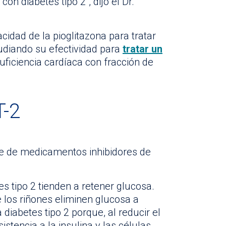
con diabetes tipo 2”, dijo el Dr.
cidad de la pioglitazona para tratar
udiando su efectividad para
tratar un
ficiencia cardíaca con fracción de
T-2
se de medicamentos inhibidores de
s tipo 2 tienden a retener glucosa.
 los riñones eliminen glucosa a
a diabetes tipo 2 porque, al reducir el
istencia a la insulina y las células