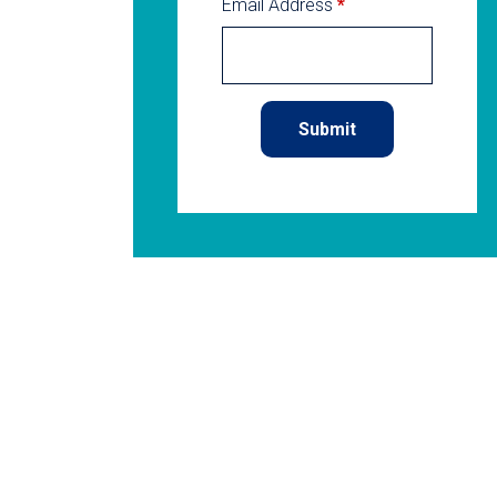
Email Address
*