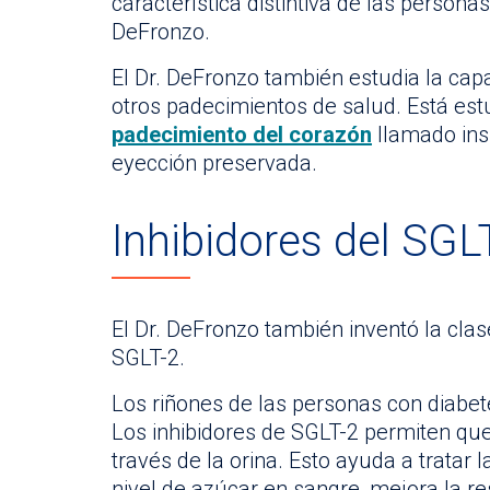
característica distintiva de las personas 
DeFronzo.
El Dr. DeFronzo también estudia la capa
otros padecimientos de salud. Está est
padecimiento del corazón
llamado insu
eyección preservada.
Inhibidores del SGL
El Dr. DeFronzo también inventó la cla
SGLT-2.
Los riñones de las personas con diabete
Los inhibidores de SGLT-2 permiten que
través de la orina. Esto ayuda a tratar l
nivel de azúcar en sangre, mejora la res