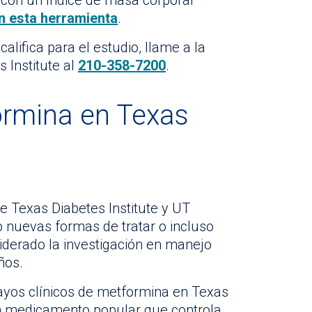
con un índice de masa corporal
n esta herramienta
.
alifica para el estudio, llame a la
 Institute al
210-358-7200
.
ormina en Texas
e Texas Diabetes Institute y UT
 nuevas formas de tratar o incluso
 liderado la investigación en manejo
ños.
sayos clínicos de metformina en Texas
un medicamento popular que controla