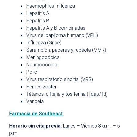
Haemophilus Influenza
Hepatitis A
Hepatitis B
Hepatitis A y B combinadas
Virus del papiloma humano (VPH)
Influenza (Gripe)
Sarampión, paperas y rubéola (MMR)
Meningocócica
Neumocócica
Polio
Virus respiratorio sincitial (VRS)
Herpes zóster
Tétanos, difteria y tos ferina (Tdap/Td)
Varicela
Farmacia de Southeast
Horario sin cita previa:
Lunes – Viernes 8 a.m. – 5
p.m.