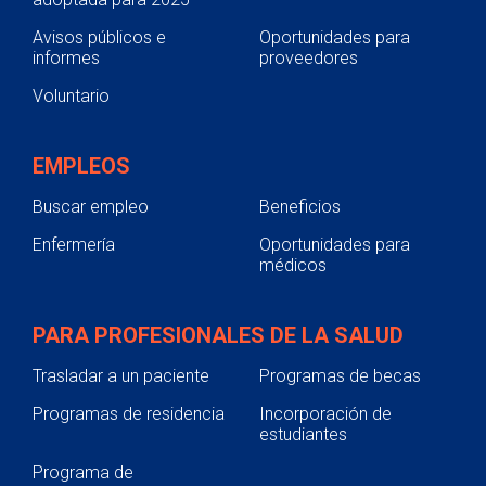
Avisos públicos e
Oportunidades para
Available vaccinations vary by location.
informes
proveedores
View our list of vaccines by location
.
Voluntario
EMPLEOS
Buscar empleo
Beneficios
Enfermería
Oportunidades para
médicos
PARA PROFESIONALES DE LA SALUD
Trasladar a un paciente
Programas de becas
Programas de residencia
Incorporación de
estudiantes
Programa de