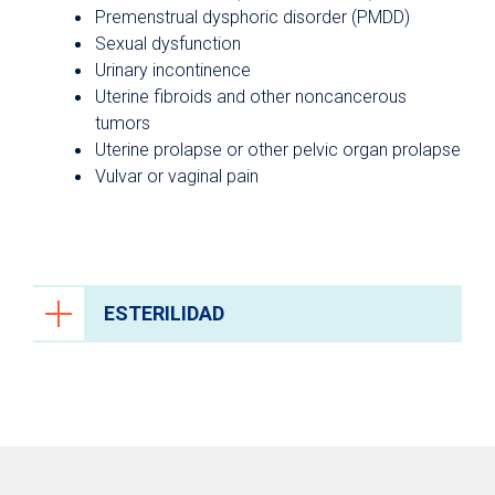
Premenstrual dysphoric disorder (PMDD)
Sexual dysfunction
Urinary incontinence
Uterine fibroids and other noncancerous
tumors
Uterine prolapse or other pelvic organ prolapse
Vulvar or vaginal pain
ESTERILIDAD
Si tiene dificultades para concebir, nuestros
especialistas en fertilidad y endocrinólogos
trabajarán con usted para encontrar una
solución. Podemos ayudar a determinar si