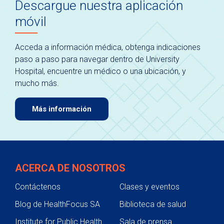
Descargue nuestra aplicación
móvil
Acceda a información médica, obtenga indicaciones
paso a paso para navegar dentro de University
Hospital, encuentre un médico o una ubicación, y
mucho más.
Más información
ACERCA DE NOSOTROS
Contáctenos
Clases y eventos
Blog de HealthFocus SA
Biblioteca de salud
Institute for Public Health
Sala de prensa