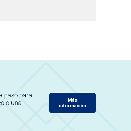
a paso para
Más
co o una
información