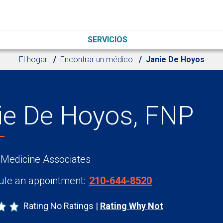
SERVICIOS
El hogar
Encontrar un médico
Janie De Hoyos
ie De Hoyos, FNP
 Medicine Associates
le an appointment:
210-644-8520
Rating No Ratings
Rating Why Not