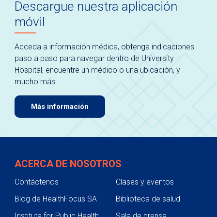
Descargue nuestra aplicación
móvil
Acceda a información médica, obtenga indicaciones
paso a paso para navegar dentro de University
Hospital, encuentre un médico o una ubicación, y
mucho más.
Más información
ACERCA DE NOSOTROS
Contáctenos
Clases y eventos
Blog de HealthFocus SA
Biblioteca de salud
Institute for Public Health
Sala de prensa