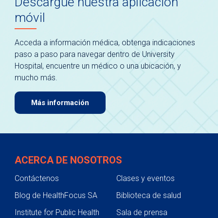
Descargue nuestra aplicación
móvil
Acceda a información médica, obtenga indicaciones
paso a paso para navegar dentro de University
Hospital, encuentre un médico o una ubicación, y
mucho más.
Más información
ACERCA DE NOSOTROS
Contáctenos
Clases y eventos
Blog de HealthFocus SA
Biblioteca de salud
Institute for Public Health
Sala de prensa