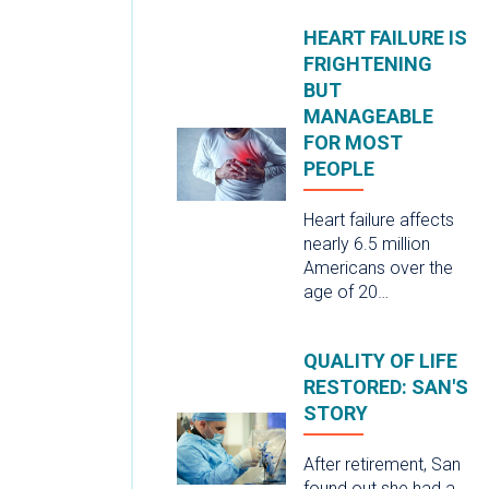
HEART FAILURE IS
FRIGHTENING
BUT
MANAGEABLE
FOR MOST
PEOPLE
Heart failure affects
nearly 6.5 million
Americans over the
age of 20…
QUALITY OF LIFE
RESTORED: SAN'S
STORY
After retirement, San
found out she had a