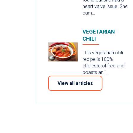
heart valve issue. She
cam…
VEGETARIAN
CHILI
This vegetarian chili
recipe is 100%
cholesterol free and
boasts an i…
View all articles