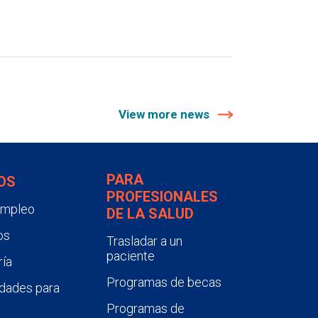
View more news
PARA
OS
PROFESIONALES
empleo
DE LA SALUD
os
Trasladar a un
paciente
ía
Programas de becas
dades para
Programas de