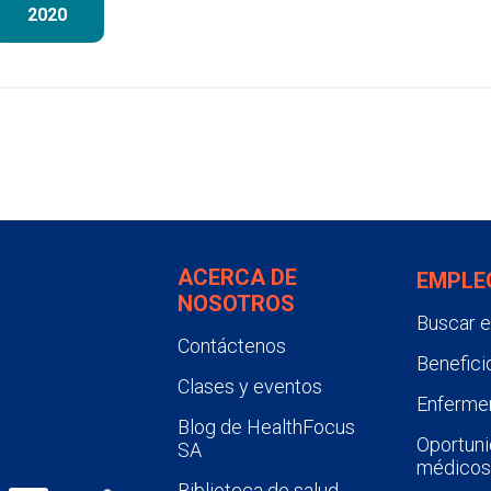
2020
ACERCA DE
EMPLE
NOSOTROS
Buscar 
Contáctenos
Benefici
Clases y eventos
Enfermer
Blog de HealthFocus
Oportuni
SA
médicos
Biblioteca de salud