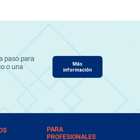
a paso para
Más
co o una
información
PARA
OS
PROFESIONALES