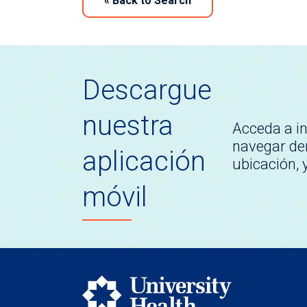
«
Back to Search
Descargue
nuestra
Acceda a i
navegar den
aplicación
ubicación,
móvil