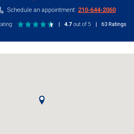
Schedule an appointment:
210-644-2060
ating:
4.7
out of 5
stars
63
Ratings