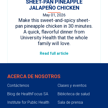
SHEET-PAN PINEAPPLE
JALAPEÑO CHICKEN
May 01, 2026
Make this sweet-and-spicy sheet-
pan pineapple chicken in 30 minutes.
A quick, flavorful dinner from
University Health that the whole
family will love.
Read full article
ACERCA DE NOSOTROS
Contáctenos
Clases y eventos
Blog de HealthFocus SA
Biblioteca de salud
Institute for Public Health
Sala de prensa