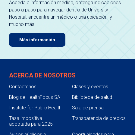
Acceda a información médica, obtenga indicaciones
paso a paso para navegar dentro de University
Hospital, encuentre un médico o una ubicación, y
mucho más.
Más información
ACERCA DE NOSOTROS
Contáctenos
Clases y eventos
Blog de HealthFocus SA
Biblioteca de salud
Institute for Public Health
Sala de prensa
Tasa impositiva
Transparencia de precios
adoptada para 2025
Avisos públicos e
Oportunidades para