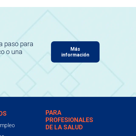
a paso para
Más
co o una
información
PARA
OS
PROFESIONALES
empleo
DE LA SALUD