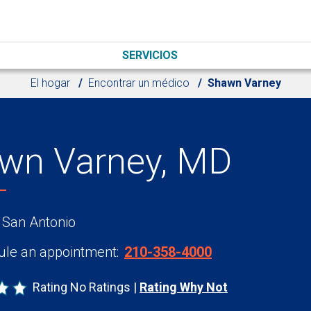
SERVICIOS
El hogar
Encontrar un médico
Shawn Varney
wn Varney, MD
 San Antonio
le an appointment:
210-358-4000
Rating No Ratings
Rating Why Not