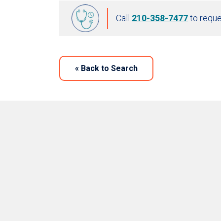
Call
210-358-7477
to reque
«
Back to Search