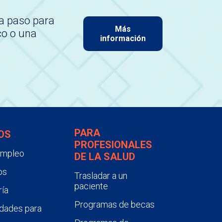
a paso para
Más
co o una
información
PARA
OS
PROFESIONALES
empleo
DE LA SALUD
os
Trasladar a un
paciente
ía
Programas de becas
dades para