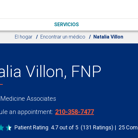
SERVICIOS
El hogar
Encontrar un médico
Natalia Villon
lia Villon, FNP
 Medicine Associates
le an appointment:
210-358-7477
Patient Rating
4.7 out of 5
(131 Ratings)
25 Com