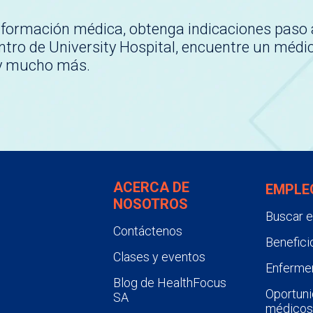
nformación médica, obtenga indicaciones paso 
tro de University Hospital, encuentre un médi
 y mucho más.
ACERCA DE
EMPLE
NOSOTROS
Buscar 
Contáctenos
Benefici
Clases y eventos
Enfermer
Blog de HealthFocus
Oportuni
SA
médicos