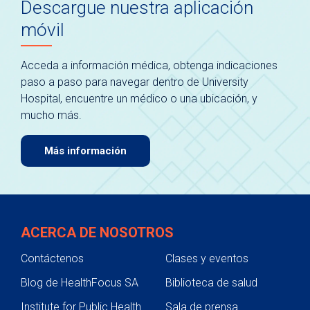
Descargue nuestra aplicación
móvil
Acceda a información médica, obtenga indicaciones
paso a paso para navegar dentro de University
Hospital, encuentre un médico o una ubicación, y
mucho más.
Más información
ACERCA DE NOSOTROS
Contáctenos
Clases y eventos
Blog de HealthFocus SA
Biblioteca de salud
Institute for Public Health
Sala de prensa