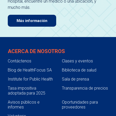
Hospital, encuentre un médico o una ubicación, y
mucho más.
Más información
ACERCA DE NOSOTROS
Contáctenos
Clases y eventos
Blog de HealthFocus SA
Biblioteca de salud
Institute for Public Health
Sala de prensa
Tasa impositiva
Transparencia de precios
adoptada para 2025
Avisos públicos e
Oportunidades para
informes
proveedores