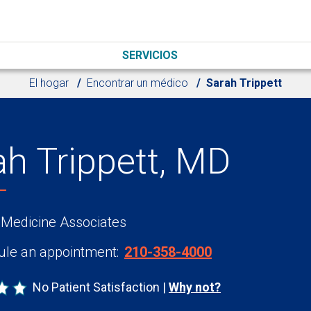
SERVICIOS
El hogar
Encontrar un médico
Sarah Trippett
ah Trippett, MD
 Medicine Associates
le an appointment:
210-358-4000
No Patient Satisfaction
Why not?