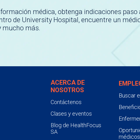
nformación médica, obtenga indicaciones paso 
tro de University Hospital, encuentre un médi
 y mucho más.
ACERCA DE
EMPLE
NOSOTROS
Buscar 
Contáctenos
Benefici
Clases y eventos
Enfermer
Blog de HealthFocus
Oportuni
SA
médicos