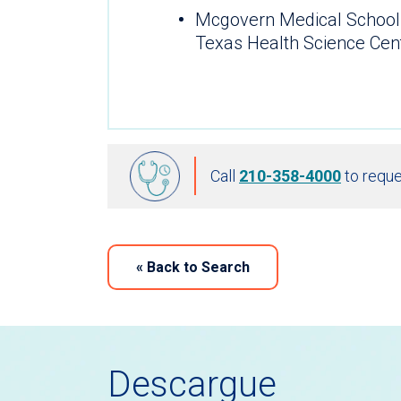
Mcgovern Medical School 
Texas Health Science Cen
Call
210-358-4000
to reque
«
Back to Search
Descargue