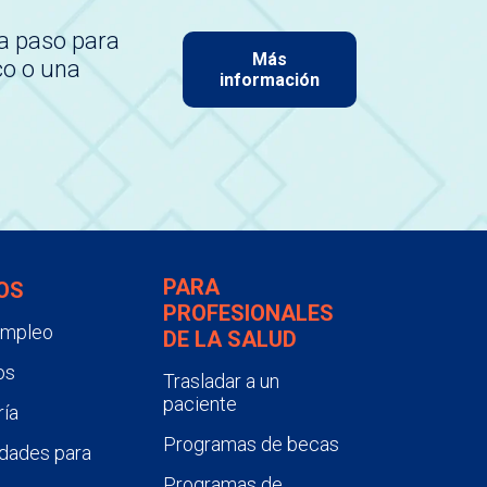
a paso para
Más
co o una
información
PARA
OS
PROFESIONALES
empleo
DE LA SALUD
os
Trasladar a un
paciente
ía
Programas de becas
dades para
Programas de