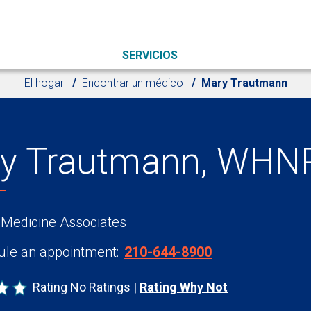
SERVICIOS
El hogar
Encontrar un médico
Mary Trautmann
y Trautmann, WHN
 Medicine Associates
le an appointment:
210-644-8900
Rating No Ratings
Rating Why Not