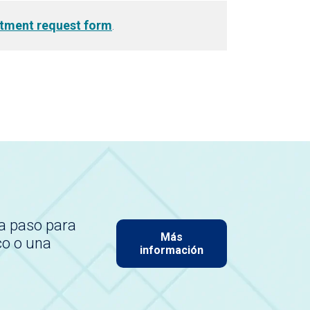
tment request form
.
a paso para
Más
co o una
información