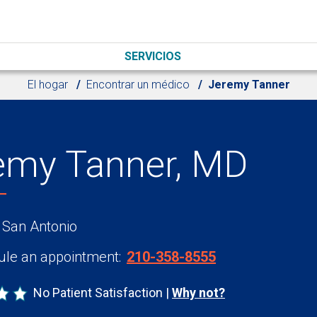
SERVICIOS
El hogar
Encontrar un médico
Jeremy Tanner
emy Tanner, MD
 San Antonio
le an appointment:
210-358-8555
No Patient Satisfaction
Why not?