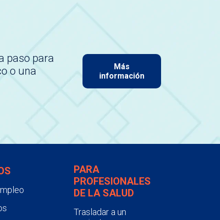
a paso para
Más
co o una
información
PARA
OS
PROFESIONALES
empleo
DE LA SALUD
os
Trasladar a un