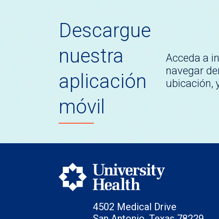
Descargue
nuestra
Acceda a i
navegar den
aplicación
ubicación,
móvil
4502 Medical Drive
San Antonio, Texas 78229