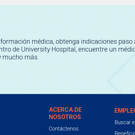
nformación médica, obtenga indicaciones paso 
tro de University Hospital, encuentre un médi
 y mucho más.
ACERCA DE
EMPLE
NOSOTROS
Buscar 
Contáctenos
Benefici