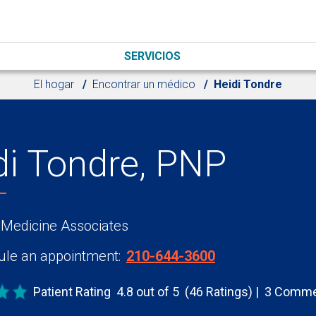
SERVICIOS
El hogar
Encontrar un médico
Heidi Tondre
di Tondre, PNP
 Medicine Associates
le an appointment:
210-644-3600
Patient Rating
4.8 out of 5
(46 Ratings)
3 Comme