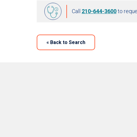
Call
210-644-3600
to reque
«
Back to Search