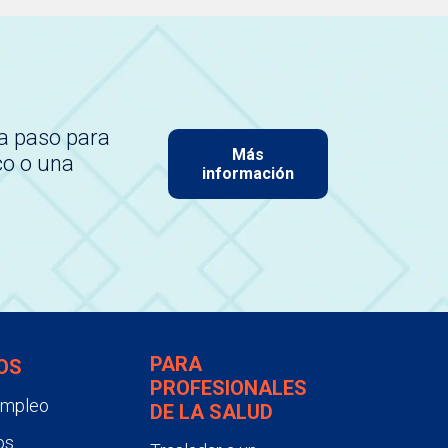
a paso para
Más
co o una
información
PARA
OS
PROFESIONALES
empleo
DE LA SALUD
os