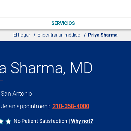
SERVICIOS
El hogar
Encontrar un médico
Priya Sharma
ya Sharma, MD
 San Antonio
le an appointment:
210-358-4000
No Patient Satisfaction
Why not?