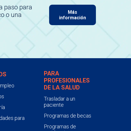
a paso para
Más
co o una
información
PARA
OS
PROFESIONALES
empleo
DE LA SALUD
os
Trasladar a un
paciente
ía
Programas de becas
dades para
Programas de