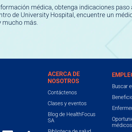
nformación médica, obtenga indicaciones paso 
tro de University Hospital, encuentre un médi
 y mucho más.
ACERCA DE
EMPLE
NOSOTROS
Buscar 
Contáctenos
Benefici
Clases y eventos
Enfermer
Blog de HealthFocus
Oportuni
SA
médicos
Biblioteca de salud