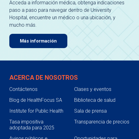
Acceda a información médica, obtenga indicaciones
paso a paso para navegar dentro de University
Hospital, encuentre un médico o una ubicación, y
mucho más.
Más información
ACERCA DE NOSOTROS
Contáctenos
Clases y eventos
Blog de HealthFocus SA
Biblioteca de salud
Institute for Public Health
Sala de prensa
Tasa impositiva
Transparencia de precios
adoptada para 2025
Avisos públicos e
Oportunidades para