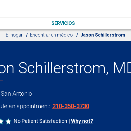
SERVICIOS
El hogar
Encontrar un médico
Jason Schillerstrom
on Schillerstrom, M
 San Antonio
le an appointment:
210-350-3730
No Patient Satisfaction
Why not?