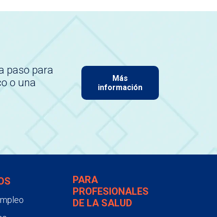
a paso para
Más
co o una
información
PARA
OS
PROFESIONALES
empleo
DE LA SALUD