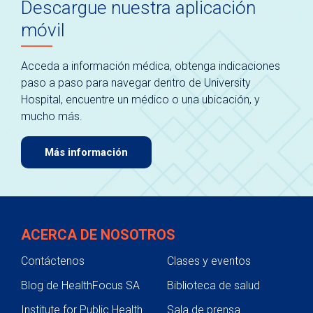
Descargue nuestra aplicación
móvil
Acceda a información médica, obtenga indicaciones
paso a paso para navegar dentro de University
Hospital, encuentre un médico o una ubicación, y
mucho más.
Más información
ACERCA DE NOSOTROS
Contáctenos
Clases y eventos
Blog de HealthFocus SA
Biblioteca de salud
Institute for Public Health
Sala de prensa