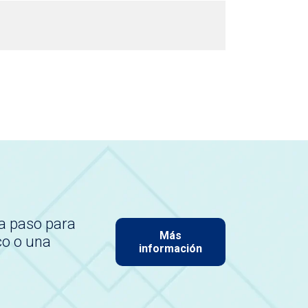
a paso para
Más
co o una
información