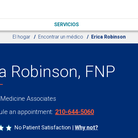
SERVICIOS
El hogar
Encontrar un médico
Erica Robinson
ca Robinson, FNP
 Medicine Associates
le an appointment:
210-644-5060
No Patient Satisfaction
Why not?