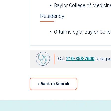
Baylor College of Medicin
Residency
Oftalmología, Baylor Coll
Call
210-358-7600
to reque
«
Back to Search