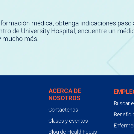
nformación médica, obtenga indicaciones paso 
tro de University Hospital, encuentre un médi
 y mucho más.
ACERCA DE
EMPLE
NOSOTROS
Buscar 
Contáctenos
Benefici
Clases y eventos
Enfermer
Blog de HealthFocus