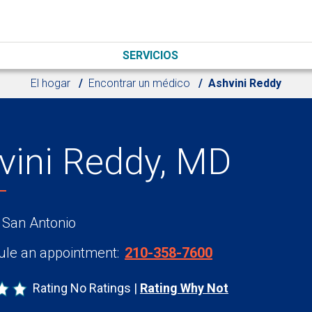
SERVICIOS
El hogar
Encontrar un médico
Ashvini Reddy
vini Reddy, MD
 San Antonio
le an appointment:
210-358-7600
Rating No Ratings
Rating Why Not