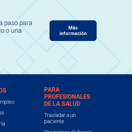
a paso para
Más
co o una
información
PARA
OS
PROFESIONALES
empleo
DE LA SALUD
os
Trasladar a un
paciente
ía