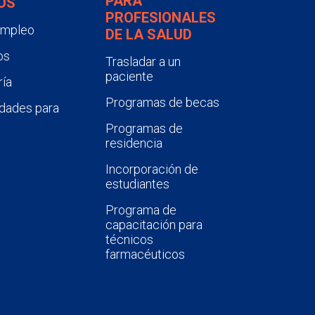
PARA
OS
PROFESIONALES
empleo
DE LA SALUD
os
Trasladar a un
paciente
ía
Programas de becas
dades para
Programas de
residencia
Incorporación de
estudiantes
Programa de
capacitación para
técnicos
farmacéuticos