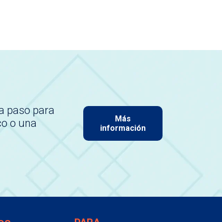
a paso para
Más
co o una
información