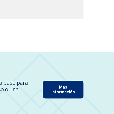
a paso para
Más
co o una
información