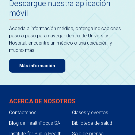
Descargue nuestra aplicación
móvil
Acceda a información médica, obtenga indicaciones
paso a paso para navegar dentro de University
Hospital, encuentre un médico o una ubicación, y
mucho más.
Más información
ACERCA DE NOSOTROS
Contáctenos
Clases y eventos
Blog de HealthFocus SA
Biblioteca de salud
Institute for Public Health
Sala de prensa