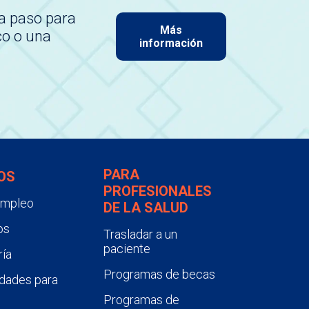
a paso para
Más
co o una
información
PARA
OS
PROFESIONALES
empleo
DE LA SALUD
os
Trasladar a un
paciente
ía
Programas de becas
dades para
Programas de