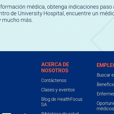
nformación médica, obtenga indicaciones paso 
tro de University Hospital, encuentre un médi
 y mucho más.
ACERCA DE
EMPLE
NOSOTROS
Buscar 
Contáctenos
Benefici
Clases y eventos
Enfermer
Blog de HealthFocus
Oportuni
SA
médicos
Biblioteca de salud