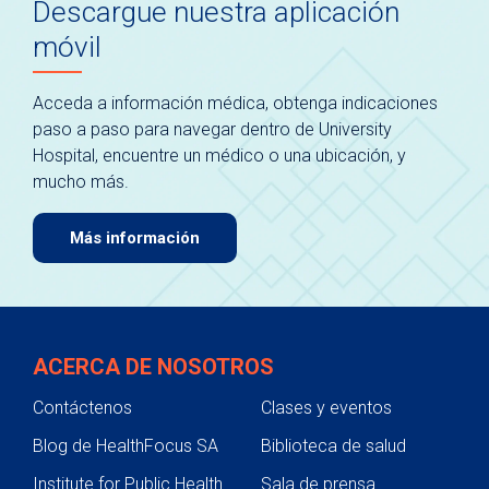
Descargue nuestra aplicación
móvil
Acceda a información médica, obtenga indicaciones
paso a paso para navegar dentro de University
Hospital, encuentre un médico o una ubicación, y
mucho más.
Más información
ACERCA DE NOSOTROS
Contáctenos
Clases y eventos
Blog de HealthFocus SA
Biblioteca de salud
Institute for Public Health
Sala de prensa