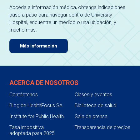
Acceda a información médica, obtenga indicaciones
paso a paso para navegar dentro de University
Hospital, encuentre un médico o una ubicación, y
mucho más.
Más información
ACERCA DE NOSOTROS
Contáctenos
Clases y eventos
Blog de HealthFocus SA
Biblioteca de salud
Institute for Public Health
Sala de prensa
Tasa impositiva
Transparencia de precios
adoptada para 2025