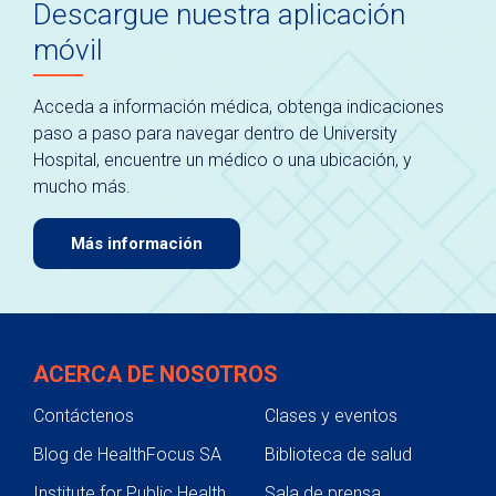
Descargue nuestra aplicación
móvil
Acceda a información médica, obtenga indicaciones
paso a paso para navegar dentro de University
Hospital, encuentre un médico o una ubicación, y
mucho más.
Más información
ACERCA DE NOSOTROS
Contáctenos
Clases y eventos
Blog de HealthFocus SA
Biblioteca de salud
Institute for Public Health
Sala de prensa