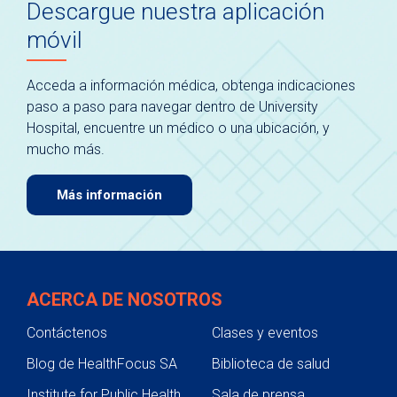
Descargue nuestra aplicación
móvil
Acceda a información médica, obtenga indicaciones
paso a paso para navegar dentro de University
Hospital, encuentre un médico o una ubicación, y
mucho más.
Más información
ACERCA DE NOSOTROS
Contáctenos
Clases y eventos
Blog de HealthFocus SA
Biblioteca de salud
Institute for Public Health
Sala de prensa