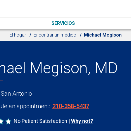
SERVICIOS
El hogar
Encontrar un médico
Michael Megison
hael Megison, MD
 San Antonio
le an appointment:
210-358-5437
No Patient Satisfaction
Why not?