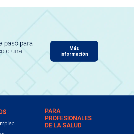
a paso para
Más
co o una
información
PARA
OS
PROFESIONALES
empleo
DE LA SALUD