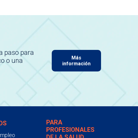
a paso para
Más
co o una
información
PARA
OS
PROFESIONALES
empleo
DE LA SALUD