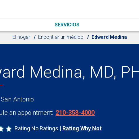
SERVICIOS
El hogar
Encontrar un médico
Edward Medina
ard Medina, MD, P
 San Antonio
le an appointment:
210-358-4000
Rating No Ratings
Rating Why Not