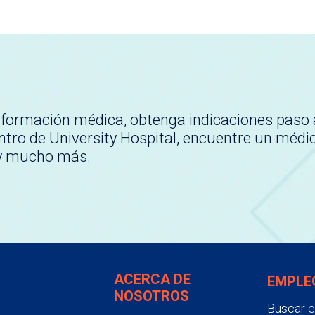
nformación médica, obtenga indicaciones paso 
tro de University Hospital, encuentre un médi
 y mucho más.
ACERCA DE
EMPLE
NOSOTROS
Buscar 