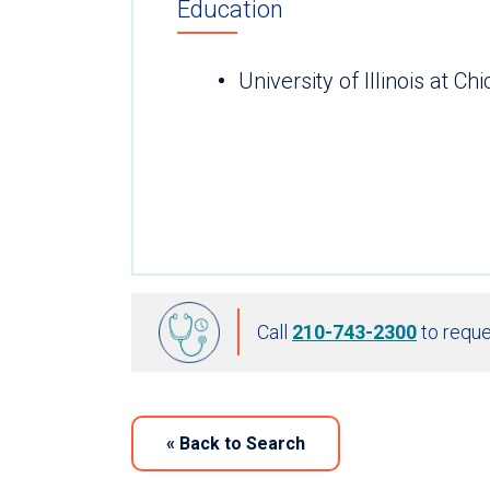
Education
University of Illinois at C
Call
210-743-2300
to reque
«
Back to Search