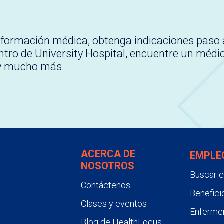
nformación médica, obtenga indicaciones paso 
tro de University Hospital, encuentre un médi
 y mucho más.
ACERCA DE
EMPLE
NOSOTROS
Buscar 
Contáctenos
Benefici
Clases y eventos
Enfermer
Blog de HealthFocus