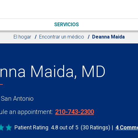
SERVICIOS
El hogar
Encontrar un médico
Deanna Maida
nna Maida, MD
 San Antonio
le an appointment:
210-743-2300
Patient Rating
4.8 out of 5
(30 Ratings)
4 Comm