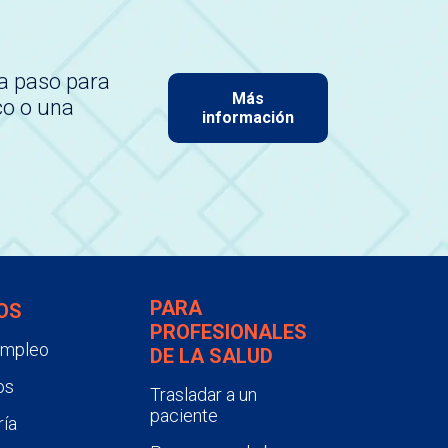
a paso para
Más
co o una
información
PARA
OS
PROFESIONALES
empleo
DE LA SALUD
os
Trasladar a un
paciente
ía