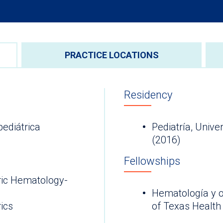
PRACTICE LOCATIONS
Residency
ediátrica
Pediatría, Unive
(2016)
Fellowships
ric Hematology-
Hematología y on
ics