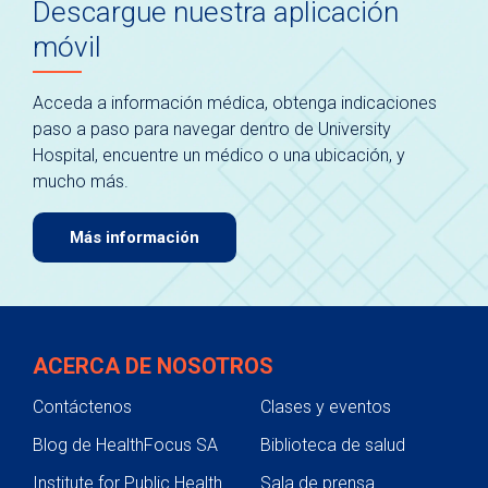
Descargue nuestra aplicación
móvil
Acceda a información médica, obtenga indicaciones
paso a paso para navegar dentro de University
Hospital, encuentre un médico o una ubicación, y
mucho más.
Más información
ACERCA DE NOSOTROS
Contáctenos
Clases y eventos
Blog de HealthFocus SA
Biblioteca de salud
Institute for Public Health
Sala de prensa